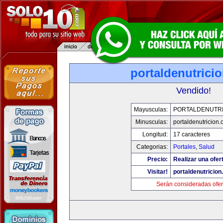
portaldenutrici
Vendido!
Mayusculas:
PORTALDENUTRI
Minusculas:
portaldenutricion
Longitud:
17 caracteres
Categorias:
Portales
,
Salud
Precio:
Realizar una ofer
Visitar!
portaldenutricio
Serán consideradas ofer