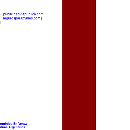
m
|
publicidadviapublica.com
|
|
segurosparapymes.com
|
|
ominios En Venta
strias Argentinas