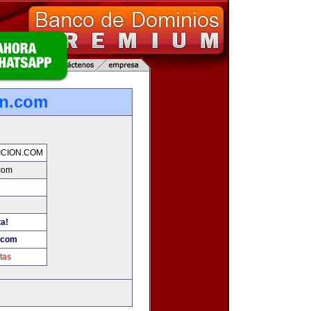
on.com
CION.COM
.com
ta!
n.com
tas