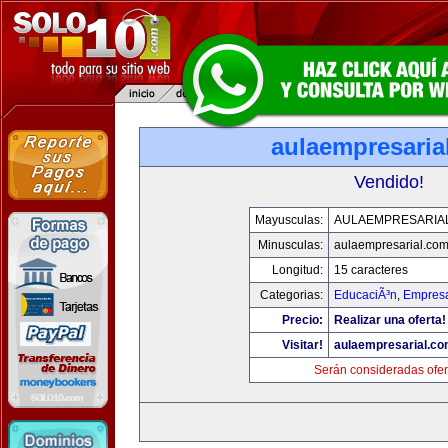
aulaempresaria
Vendido!
Mayusculas:
AULAEMPRESARIA
Minusculas:
aulaempresarial.co
Longitud:
15 caracteres
Categorias:
EducaciÃ³n
,
Empresa
Precio:
Realizar una oferta!
Visitar!
aulaempresarial.c
Serán consideradas ofer