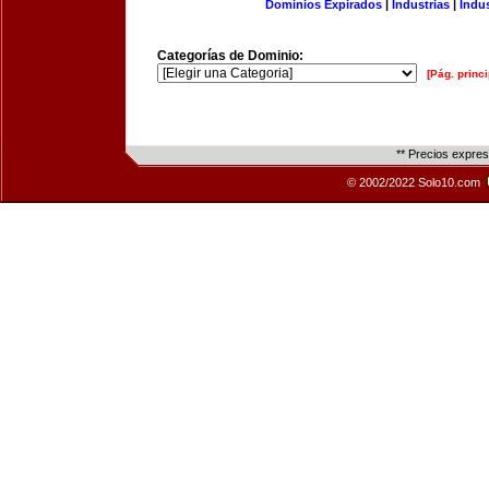
Dominios Expirados
|
Industrias
|
Indu
Categorías de Dominio:
[Pág. princi
** Precios expre
© 2002/2022 Solo10.com