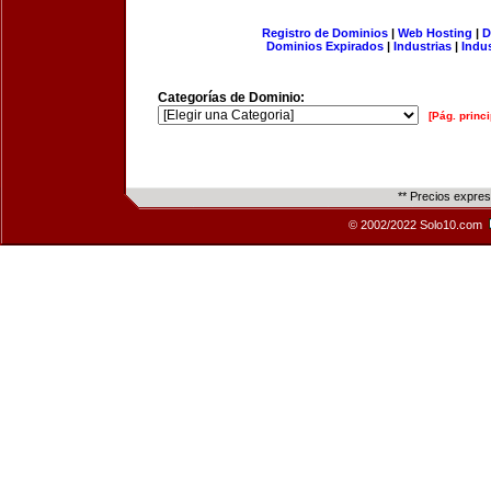
Registro de Dominios
|
Web Hosting
|
D
Dominios Expirados
|
Industrias
|
Indu
Categorías de Dominio:
[Pág. princi
** Precios expre
© 2002/2022 Solo10.com