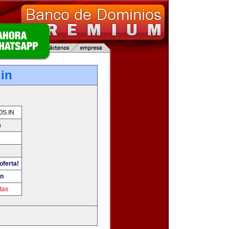
.in
OS.IN
n
oferta!
in
tas