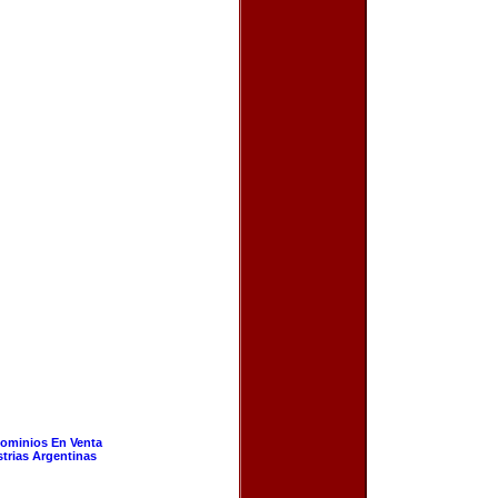
ominios En Venta
strias Argentinas