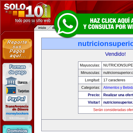
nutricionsuperi
Vendido!
Mayusculas:
NUTRICIONSUPE
Minusculas:
nutricionsuperior
Longitud:
17 caracteres
Categorias:
Alimentos y Bebid
Precio:
Realizar una ofer
Visitar!
nutricionsuperio
Serán consideradas ofer