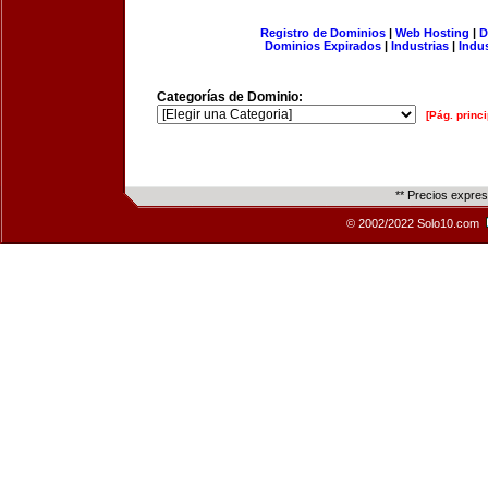
Registro de Dominios
|
Web Hosting
|
D
Dominios Expirados
|
Industrias
|
Indu
Categorías de Dominio:
[Pág. princi
** Precios expre
© 2002/2022 Solo10.com