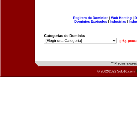
Registro de Dominios
|
Web Hosting
|
D
Dominios Expirados
|
Industrias
|
Indu
Categorías de Dominio:
[Pág. princi
** Precios expre
© 2002/2022 Solo10.com