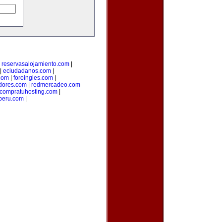
|
reservasalojamiento.com
|
|
eciudadanos.com
|
com
|
foroingles.com
|
idores.com
|
redmercadeo.com
compratuhosting.com
|
peru.com
|