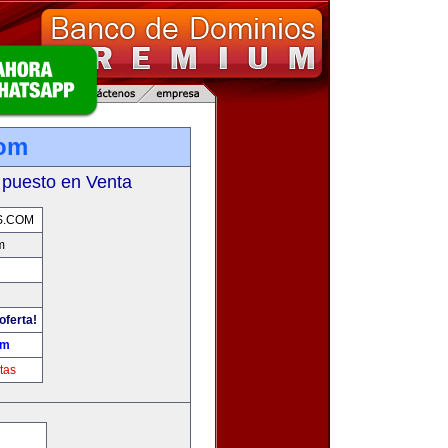
com
 puesto en Venta
S.COM
m
oferta!
om
tas