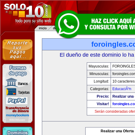
foroingles.
El dueño de este dominio lo ha
Mayusculas:
FOROINGLE
Minusculas:
foroingles.co
Longitud:
10 caracteres
Categorias:
EducaciÃ³n
Precio:
Realizar una 
Visitar!
foroingles.c
Serán consideradas ofer
Realizar una Oferta