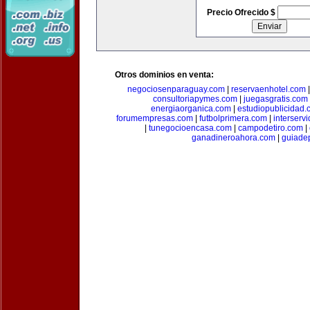
Precio Ofrecido $
Otros dominios en venta:
negociosenparaguay.com
|
reservaenhotel.com
consultoriapymes.com
|
juegasgratis.com
energiaorganica.com
|
estudiopublicidad.
forumempresas.com
|
futbolprimera.com
|
interserv
|
tunegocioencasa.com
|
campodetiro.com
|
ganadineroahora.com
|
guiade