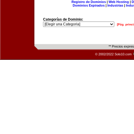
Registro de Dominios
|
Web Hosting
|
D
Dominios Expirados
|
Industrias
|
Indu
Categorías de Dominio:
[Pág. princi
** Precios expre
© 2002/2022 Solo10.com