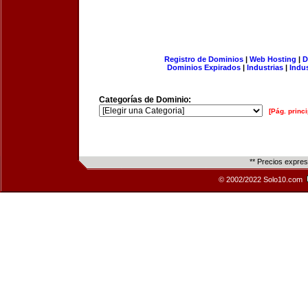
Registro de Dominios
|
Web Hosting
|
D
Dominios Expirados
|
Industrias
|
Indu
Categorías de Dominio:
[Pág. princi
** Precios expre
© 2002/2022 Solo10.com