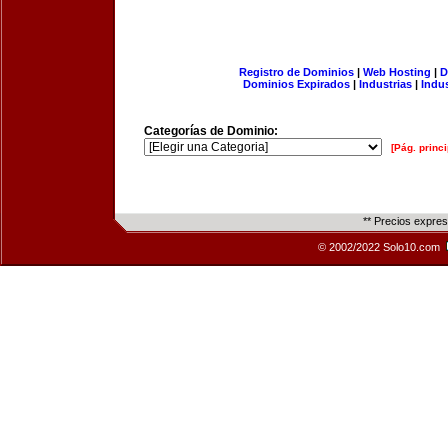
Registro de Dominios
|
Web Hosting
|
D
Dominios Expirados
|
Industrias
|
Indu
Categorías de Dominio:
[Pág. princi
** Precios expre
© 2002/2022 Solo10.com