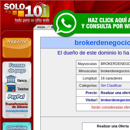
brokerdenegoci
El dueño de este dominio lo ha
Mayusculas:
BROKERDENEGO
Minusculas:
brokerdenegocios
Longitud:
16 caracteres
Categorias:
Sin Clasificar
Precio:
Realizar una ofert
Visitar!
brokerdenegocio
Serán consideradas ofer
Realizar una Oferta