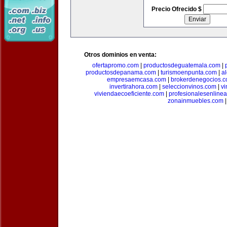
Precio Ofrecido $
Otros dominios en venta:
ofertapromo.com
|
productosdeguatemala.com
|
productosdepanama.com
|
turismoenpunta.com
|
a
empresaemcasa.com
|
brokerdenegocios.
invertirahora.com
|
seleccionvinos.com
|
vi
viviendaecoeficiente.com
|
profesionalesenline
zonainmuebles.com
|