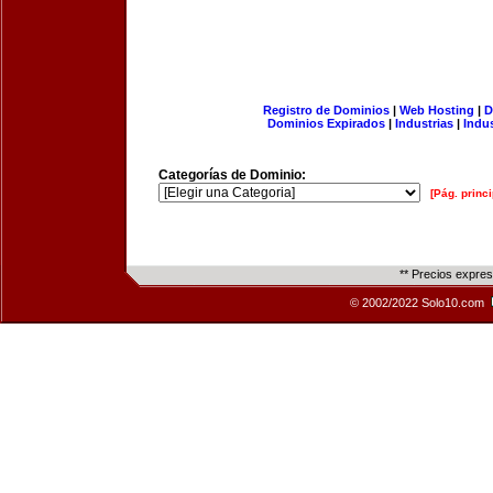
Registro de Dominios
|
Web Hosting
|
D
Dominios Expirados
|
Industrias
|
Indu
Categorías de Dominio:
[Pág. princi
** Precios expre
© 2002/2022 Solo10.com