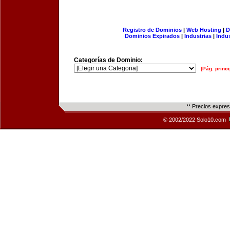
Registro de Dominios
|
Web Hosting
|
D
Dominios Expirados
|
Industrias
|
Indu
Categorías de Dominio:
[Pág. princi
** Precios expre
© 2002/2022 Solo10.com