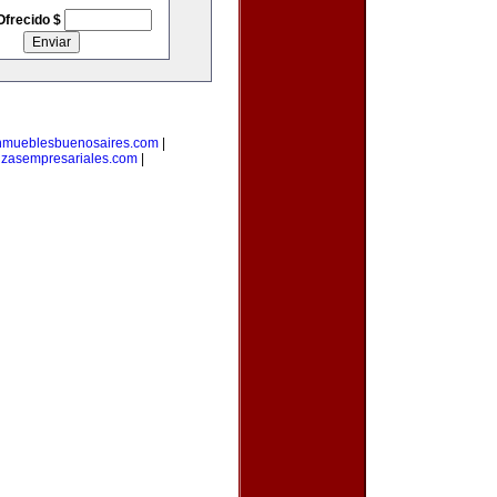
Ofrecido $
nmueblesbuenosaires.com
|
nzasempresariales.com
|