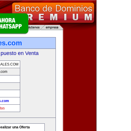
es.com
 puesto en Venta
NALES.COM
s.com
s.com
tas
ealizar una Oferta