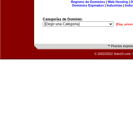
Registro de Dominios
|
Web Hosting
|
D
Dominios Expirados
|
Industrias
|
Indu
Categorías de Dominio:
[Pág. princi
** Precios expre
© 2002/2022 Solo10.com