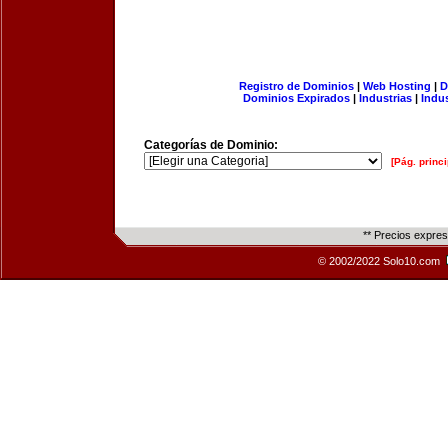
Registro de Dominios
|
Web Hosting
|
D
Dominios Expirados
|
Industrias
|
Indu
Categorías de Dominio:
[Pág. princi
** Precios expre
© 2002/2022 Solo10.com