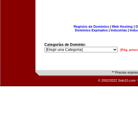
Registro de Dominios
|
Web Hosting
|
D
Dominios Expirados
|
Industrias
|
Indu
Categorías de Dominio:
[Pág. princi
** Precios expre
© 2002/2022 Solo10.com