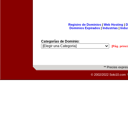
Registro de Dominios
|
Web Hosting
|
D
Dominios Expirados
|
Industrias
|
Indu
Categorías de Dominio:
[Pág. princi
** Precios expre
© 2002/2022 Solo10.com