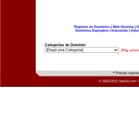
Registro de Dominios
|
Web Hosting
|
D
Dominios Expirados
|
Industrias
|
Indu
Categorías de Dominio:
[Pág. princi
** Precios expre
© 2002/2022 Solo10.com