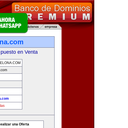
ona.com
 puesto en Venta
CELONA.COM
a.com
a.com
tas
ealizar una Oferta