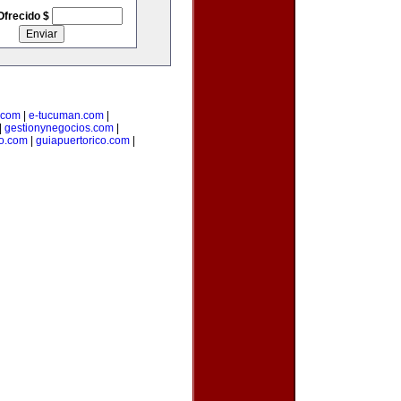
Ofrecido $
.com
|
e-tucuman.com
|
|
gestionynegocios.com
|
o.com
|
guiapuertorico.com
|