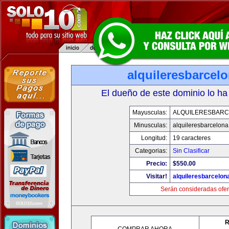
alquileresbarcel
El dueño de este dominio lo ha
Mayusculas:
ALQUILERESBAR
Minusculas:
alquileresbarcelon
Longitud:
19 caracteres
Categorias:
Sin Clasificar
Precio:
$550.00
Visitar!
alquileresbarcelon
Serán consideradas ofer
R