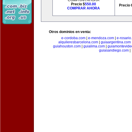
COMPRAR AHORA
Precio $
550.00
Precio 
COMPRAR AHORA
Otros dominios en venta:
e-cordoba.com
|
e-mendoza.com
|
e-rosario
alquileresbarcelona.com
|
guiaargentina.com
guiahouston.com
|
guialima.com
|
guiamontevide
guiasandiego.com
|