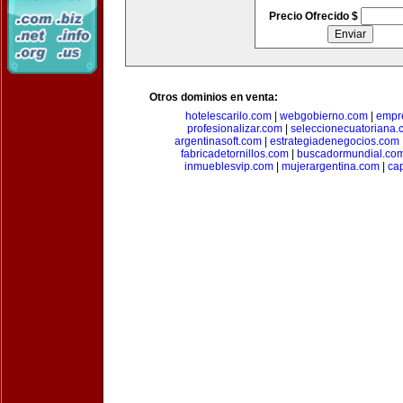
Precio Ofrecido $
Otros dominios en venta:
hotelescarilo.com
|
webgobierno.com
|
empr
profesionalizar.com
|
seleccionecuatoriana.
argentinasoft.com
|
estrategiadenegocios.com
fabricadetornillos.com
|
buscadormundial.co
inmueblesvip.com
|
mujerargentina.com
|
ca