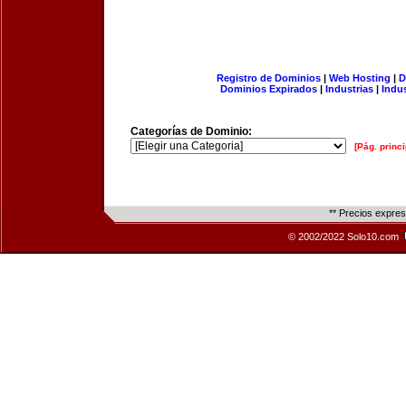
Registro de Dominios
|
Web Hosting
|
D
Dominios Expirados
|
Industrias
|
Indu
Categorías de Dominio:
[Pág. princi
** Precios expre
© 2002/2022 Solo10.com