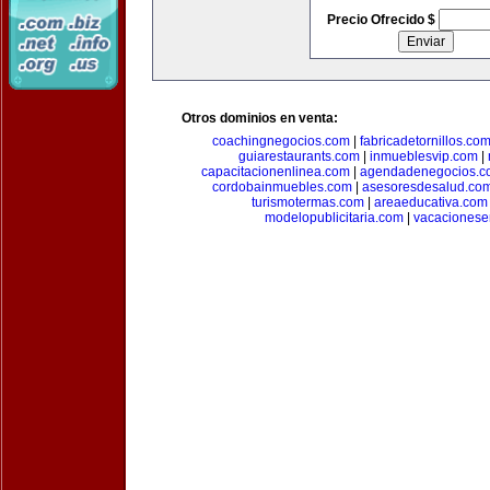
Precio Ofrecido $
Otros dominios en venta:
coachingnegocios.com
|
fabricadetornillos.co
guiarestaurants.com
|
inmueblesvip.com
|
capacitacionenlinea.com
|
agendadenegocios.c
cordobainmuebles.com
|
asesoresdesalud.co
turismotermas.com
|
areaeducativa.com
modelopublicitaria.com
|
vacacionese