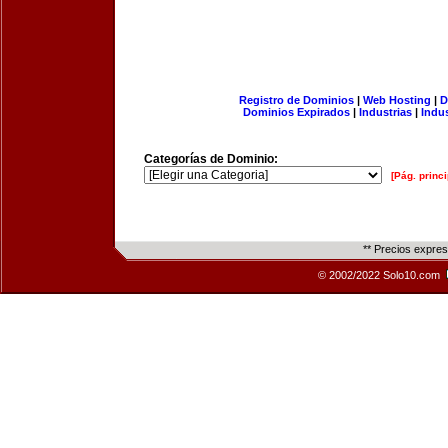
Registro de Dominios
|
Web Hosting
|
D
Dominios Expirados
|
Industrias
|
Indu
Categorías de Dominio:
[Pág. princi
** Precios expre
© 2002/2022 Solo10.com