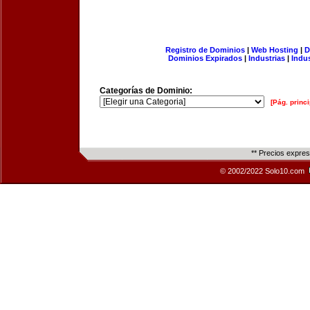
Registro de Dominios
|
Web Hosting
|
D
Dominios Expirados
|
Industrias
|
Indu
Categorías de Dominio:
[Pág. princi
** Precios expre
© 2002/2022 Solo10.com