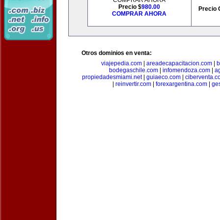
COMPRAR AHORA
Precio $
980.00
Precio 
COMPRAR AHORA
Otros dominios en venta:
viajepedia.com
|
areadecapacitacion.com
|
b
bodegaschile.com
|
infomendoza.com
|
a
propiedadesmiami.net
|
guiaeco.com
|
ciberventa.c
|
reinvertir.com
|
forexargentina.com
|
ge