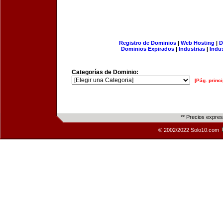
Registro de Dominios
|
Web Hosting
|
D
Dominios Expirados
|
Industrias
|
Indu
Categorías de Dominio:
[Pág. princi
** Precios expre
© 2002/2022 Solo10.com