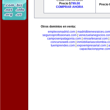
COMPRAR AHORA
Precio $
799.00
Precio 
COMPRAR AHORA
Otros dominios en venta:
empleosmadrid.com
|
madridbienesraices.co
segurosprofissionais.com
|
venezuelanegocios.co
camposenpatagonia.com
|
vinoartesanal.com
|
concursoweb.com
|
inmobiliariascolombia.
tuemprendes.com
|
expoempresarial.com
|
a
capacitacionpyme.co