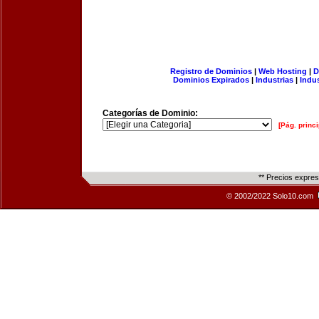
Registro de Dominios
|
Web Hosting
|
D
Dominios Expirados
|
Industrias
|
Indu
Categorías de Dominio:
[Pág. princi
** Precios expre
© 2002/2022 Solo10.com