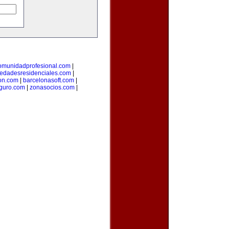
omunidadprofesional.com
|
iedadesresidenciales.com
|
on.com
|
barcelonasoft.com
|
guro.com
|
zonasocios.com
|