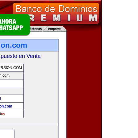
ion.com
 puesto en Venta
ERSION.COM
on.com
!
ion.com
tas