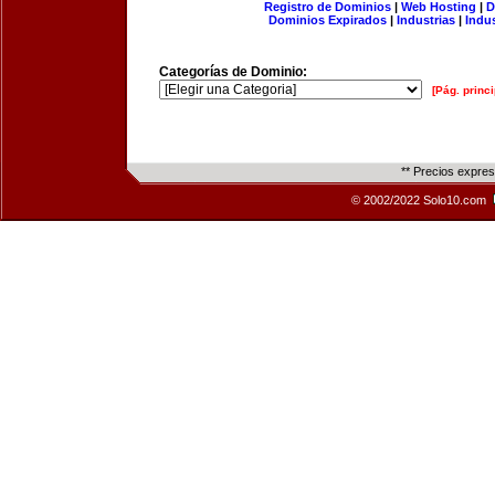
Registro de Dominios
|
Web Hosting
|
D
Dominios Expirados
|
Industrias
|
Indu
Categorías de Dominio:
[Pág. princi
** Precios expre
© 2002/2022 Solo10.com