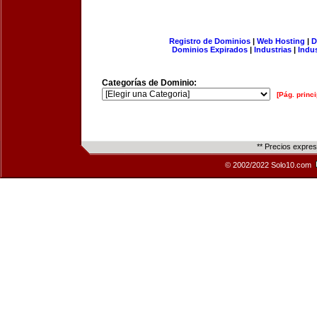
Registro de Dominios
|
Web Hosting
|
D
Dominios Expirados
|
Industrias
|
Indu
Categorías de Dominio:
[Pág. princi
** Precios expre
© 2002/2022 Solo10.com