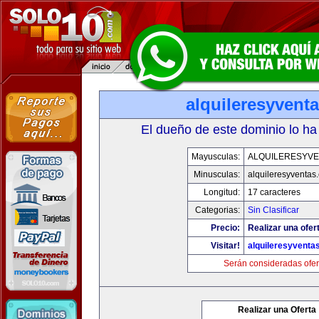
alquileresyvent
El dueño de este dominio lo ha
Mayusculas:
ALQUILERESYVE
Minusculas:
alquileresyventas
Longitud:
17 caracteres
Categorias:
Sin Clasificar
Precio:
Realizar una ofer
Visitar!
alquileresyventa
Serán consideradas ofer
Realizar una Oferta