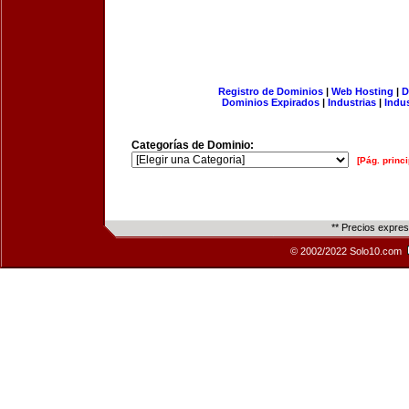
Registro de Dominios
|
Web Hosting
|
D
Dominios Expirados
|
Industrias
|
Indu
Categorías de Dominio:
[Pág. princi
** Precios expre
© 2002/2022 Solo10.com