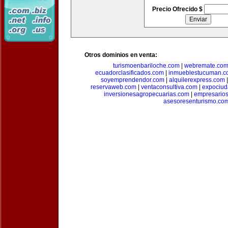
Precio Ofrecido $
Otros dominios en venta:
turismoenbariloche.com
|
webremate.co
ecuadorclasificados.com
|
inmueblestucuman.c
soyemprendendor.com
|
alquilerexpress.com
reservaweb.com
|
ventaconsultiva.com
|
expociud
inversionesagropecuarias.com
|
empresario
asesoresenturismo.co