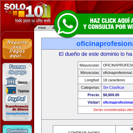
oficinaprofesio
El dueño de este dominio lo ha
Mayusculas:
OFICINAPROFES
Minusculas:
oficinaprofesional
Longitud:
18 caracteres
Categorias:
Sin Clasificar
Precio:
$8,900.00
Visitar!
oficinaprofesiona
Serán consideradas ofer
R