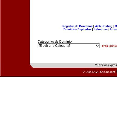
Registro de Dominios
|
Web Hosting
|
D
Dominios Expirados
|
Industrias
|
Indu
Categorías de Dominio:
[Pág. princi
** Precios expre
© 2002/2022 Solo10.com