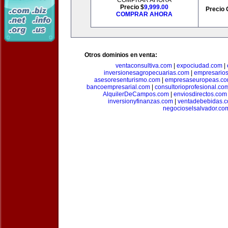
COMPRAR AHORA
Precio $
9,999.00
Precio 
COMPRAR AHORA
Otros dominios en venta:
ventaconsultiva.com
|
expociudad.com
|
inversionesagropecuarias.com
|
empresario
asesoresenturismo.com
|
empresaseuropeas.c
bancoempresarial.com
|
consultorioprofesional.co
AlquilerDeCampos.com
|
enviosdirectos.com
inversionyfinanzas.com
|
ventadebebidas.
negocioselsalvador.co