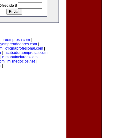
Ofrecido $
euroempresa.com
|
syemprendedores.com
|
om
|
oficinaprofesional.com
|
m
|
incubadoraempresas.com
|
|
e-manufacturers.com
|
com
|
misnegocios.net
|
m
|