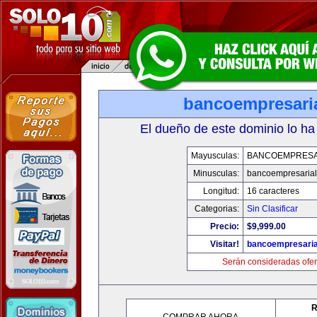
bancoempresari
El dueño de este dominio lo ha
Mayusculas:
BANCOEMPRESA
Minusculas:
bancoempresaria
Longitud:
16 caracteres
Categorias:
Sin Clasificar
Precio:
$9,999.00
Visitar!
bancoempresaria
Serán consideradas ofer
R