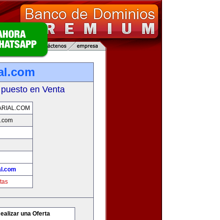
al.com
 puesto en Venta
RIAL.COM
l.com
l.com
tas
ealizar una Oferta