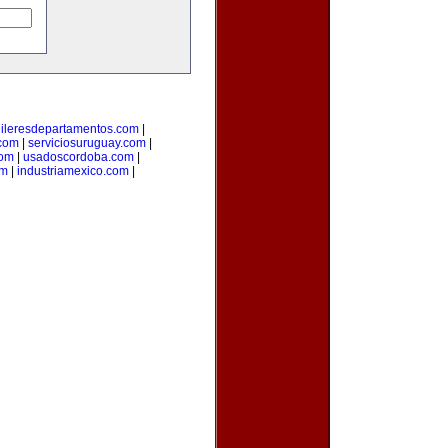
uileresdepartamentos.com
|
com
|
serviciosuruguay.com
|
com
|
usadoscordoba.com
|
om
|
industriamexico.com
|