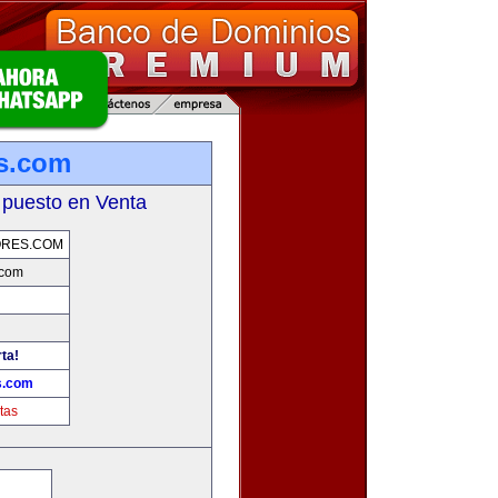
s.com
 puesto en Venta
ORES.COM
.com
ta!
s.com
tas