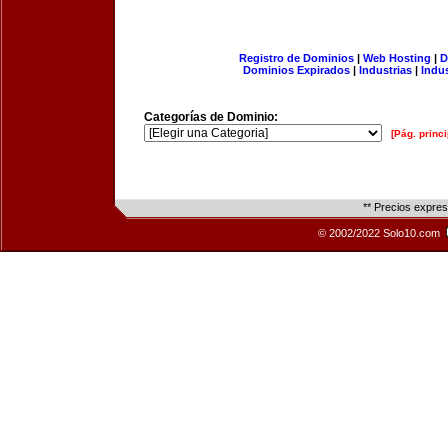
Registro de Dominios
|
Web Hosting
|
D
Dominios Expirados
|
Industrias
|
Indu
Categorías de Dominio:
[Pág. princi
** Precios expre
© 2002/2022 Solo10.com