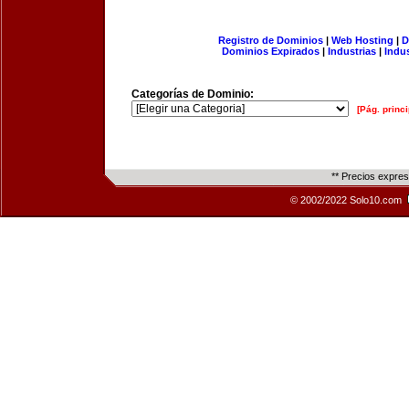
Registro de Dominios
|
Web Hosting
|
D
Dominios Expirados
|
Industrias
|
Indu
Categorías de Dominio:
[Pág. princi
** Precios expre
© 2002/2022 Solo10.com