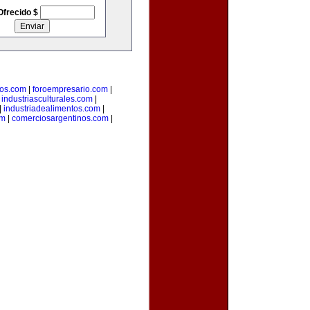
Ofrecido $
ios.com
|
foroempresario.com
|
|
industriasculturales.com
|
|
industriadealimentos.com
|
om
|
comerciosargentinos.com
|