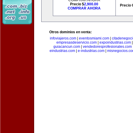
COMPRAR AHORA
Precio $
2,900.00
Precio 
COMPRAR AHORA
Otros dominios en venta:
infoviajeros.com
|
eventosmiami.com
|
citadenegoc
empresasdeservicio.com
|
expoindustrias.com
guiacancun.com
|
vendedoresprofesionales.com
eindustrias.com
|
e-industrias.com
|
misnegocios.c