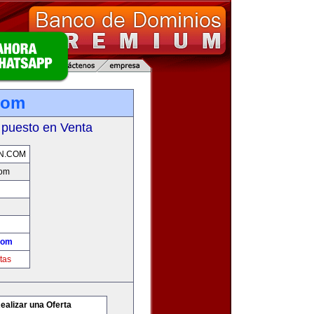
com
 puesto en Venta
N.COM
com
com
tas
ealizar una Oferta