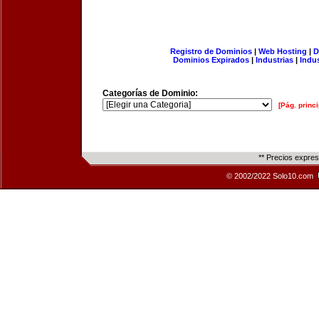
Registro de Dominios
|
Web Hosting
|
D
Dominios Expirados
|
Industrias
|
Indu
Categorías de Dominio:
[Pág. princi
** Precios expre
© 2002/2022 Solo10.com