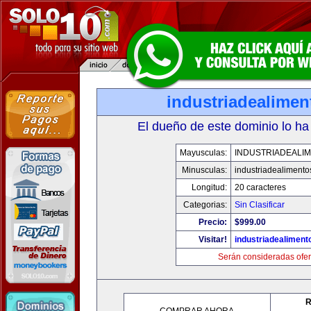
industriadealime
El dueño de este dominio lo ha
Mayusculas:
INDUSTRIADEALI
Minusculas:
industriadealiment
Longitud:
20 caracteres
Categorias:
Sin Clasificar
Precio:
$999.00
Visitar!
industriadealimen
Serán consideradas ofer
R