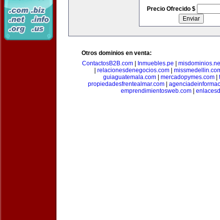
Precio Ofrecido $
Otros dominios en venta:
ContactosB2B.com
|
Inmuebles.pe
|
misdominios.ne
|
relacionesdenegocios.com
|
missmedellin.co
guiaguatemala.com
|
mercadopymes.com
|
propiedadesfrentealmar.com
|
agenciadeinforma
emprendimientosweb.com
|
enlaces