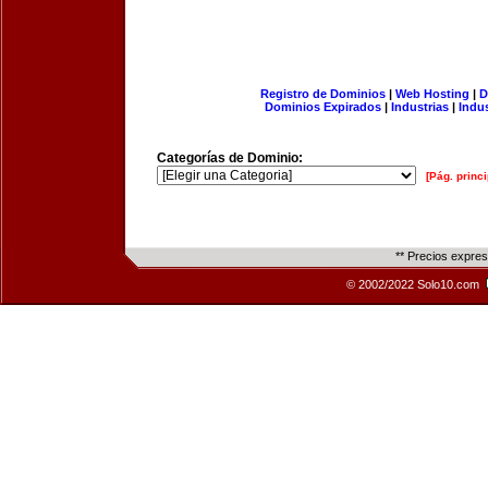
Registro de Dominios
|
Web Hosting
|
D
Dominios Expirados
|
Industrias
|
Indu
Categorías de Dominio:
[Pág. princi
** Precios expre
© 2002/2022 Solo10.com