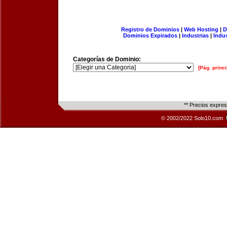
Registro de Dominios
|
Web Hosting
|
D
Dominios Expirados
|
Industrias
|
Indu
Categorías de Dominio:
[Pág. princi
** Precios expre
© 2002/2022 Solo10.com