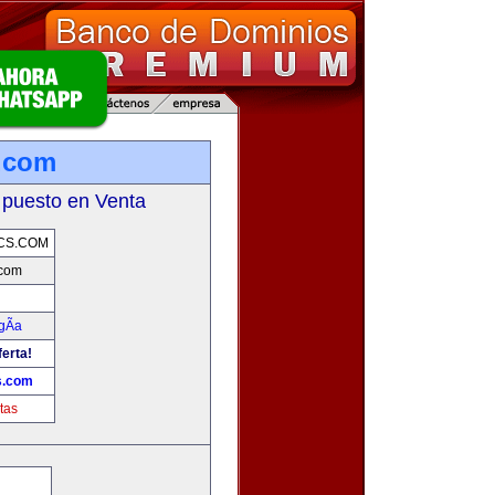
.com
 puesto en Venta
CS.COM
.com
gÃ­a
ferta!
s.com
tas