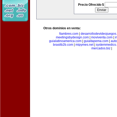
Precio Ofrecido $
Otros dominios en venta:
fiambres.com
|
desarrollodevideojuegos
meetingsbydesign.com
|
moviventa.com
|
i
guialatinoamerica.com
|
guiaitapema.com
|
auto
brasilb2b.com
|
mipymes.net
|
systemmedics
mercados.biz
|