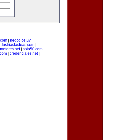
.com
|
negocios.uy
|
ndustriaslacteas.com
|
motores.net
|
solo50.com
|
.com
|
credenciales.net
|